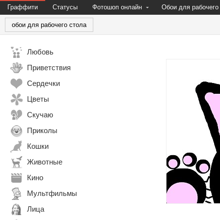
Граффити
Статусы
Фотошоп онлайн
Обои для рабочего
обои для рабочего стола
Любовь
Приветствия
Сердечки
Цветы
Скучаю
Приколы
Кошки
Животные
Кино
Мультфильмы
Лица