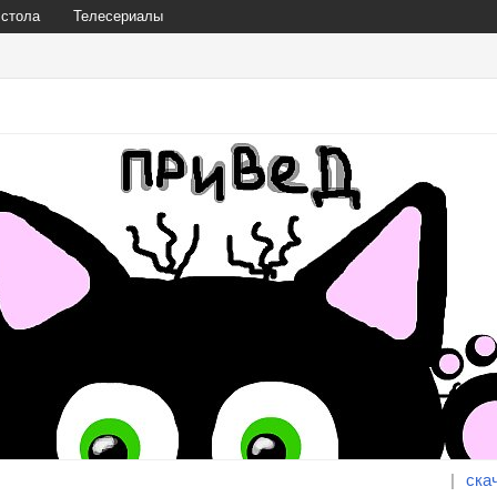
 стола
Телесериалы
|
ска