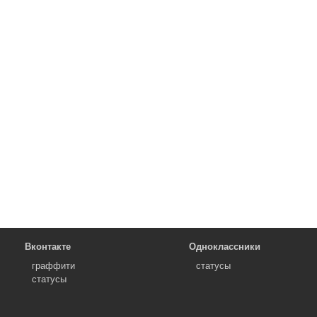
Вконтакте
Одноклассники
граффити
статусы
статусы