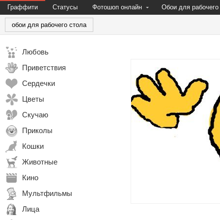
Граффити
Статусы
Фотошоп онлайн
Обои для рабочего
обои для рабочего стола
Любовь
Приветствия
Сердечки
Цветы
Скучаю
Приколы
Кошки
Животные
Кино
Мультфильмы
Лица