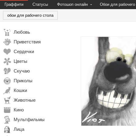
Граффити
Статусы
Фотошоп онлайн
Обои для рабочего
обои для рабочего стола
Любовь
Приветствия
Сердечки
Цветы
Скучаю
Приколы
Кошки
Животные
Кино
Мультфильмы
Лица