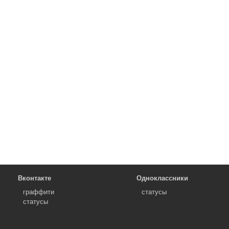
Вконтакте
Одноклассники
граффити
статусы
статусы