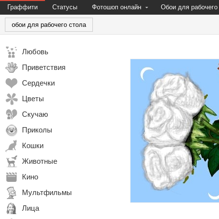
Граффити
Статусы
Фотошоп онлайн
Обои для рабочего
обои для рабочего стола
Любовь
Приветствия
Сердечки
Цветы
Скучаю
Приколы
Кошки
Животные
Кино
Мультфильмы
Лица