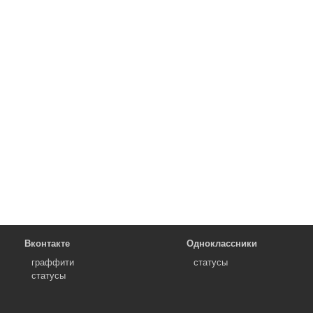
Вконтакте
Одноклассники
граффити
статусы
статусы