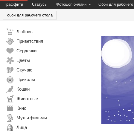
Граффити
Статусы
Фотошоп онлайн
Обои для рабочего
обои для рабочего стола
Любовь
Приветствия
Сердечки
Цветы
Скучаю
Приколы
Кошки
Животные
Кино
Мультфильмы
Лица