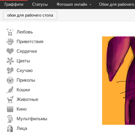
Граффити
Статусы
Фотошоп онлайн
Обои для рабочего
обои для рабочего стола
Любовь
Приветствия
Сердечки
Цветы
Скучаю
Приколы
Кошки
Животные
Кино
Мультфильмы
Лица