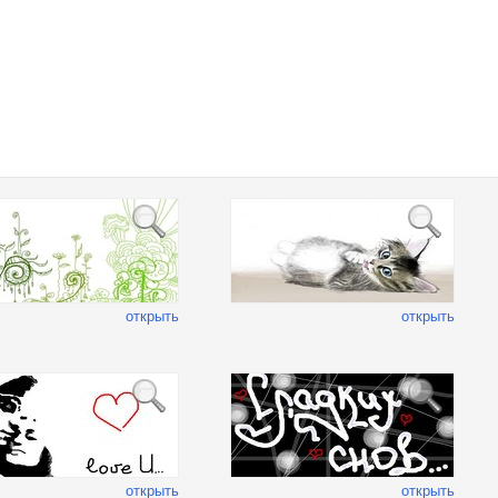
открыть
открыть
открыть
открыть