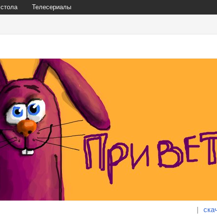
 стола
Телесериалы
|
ска