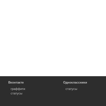
Вконтакте
Одноклассники
граффити
статусы
статусы