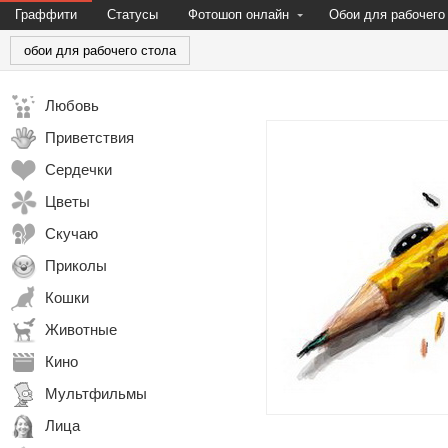
Граффити
Статусы
Фотошоп онлайн
Обои для рабочего
обои для рабочего стола
Любовь
Приветствия
Сердечки
Цветы
Скучаю
Приколы
Кошки
Животные
Кино
Мультфильмы
Лица