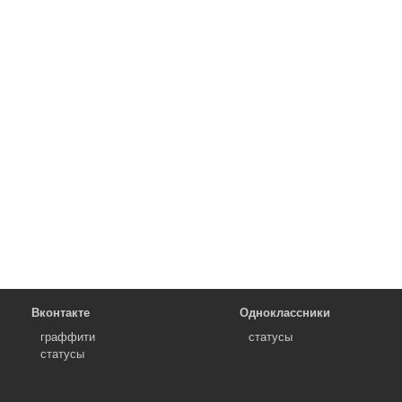
Вконтакте
Одноклассники
граффити
статусы
статусы