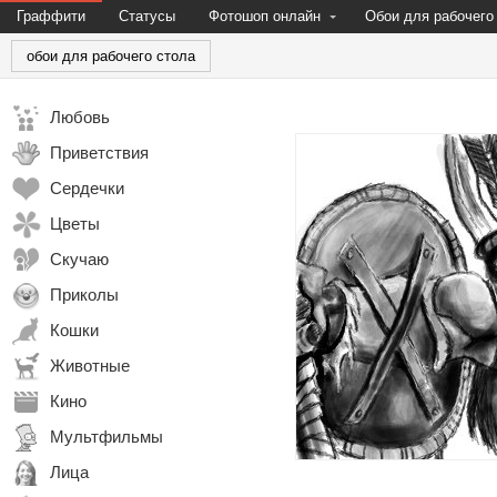
Граффити
Статусы
Фотошоп онлайн
Обои для рабочего
обои для рабочего стола
Любовь
Приветствия
Сердечки
Цветы
Скучаю
Приколы
Кошки
Животные
Кино
Мультфильмы
Лица