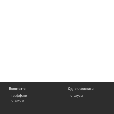
Вконтакте
Одноклассники
граффити
статусы
статусы