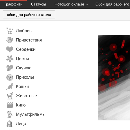
Граффити
Статусы
Фотошоп онлайн
Обои для рабочего
обои для рабочего стола
Любовь
Приветствия
Сердечки
Цветы
Скучаю
Приколы
Кошки
Животные
Кино
Мультфильмы
Лица