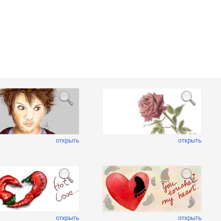
открыть
открыть
открыть
открыть