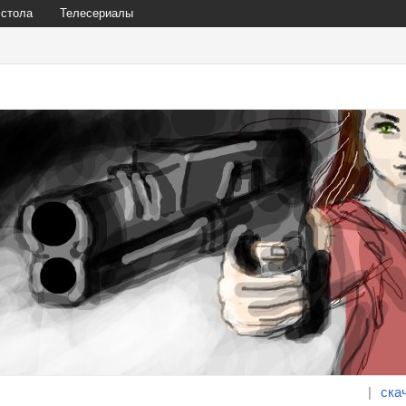
 стола
Телесериалы
|
ска