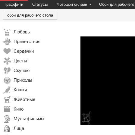
Граффити
Статусы
Фотошоп онлайн
Обои для рабочего
обои для рабочего стола
Любовь
Приветствия
Сердечки
Цветы
Скучаю
Приколы
Кошки
Животные
Кино
Мультфильмы
Лица