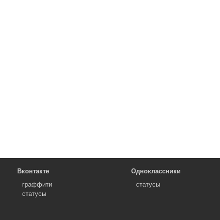
Вконтакте
Одноклассники
граффити
статусы
статусы