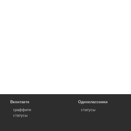
Вконтакте
Одноклассники
граффити
статусы
статусы