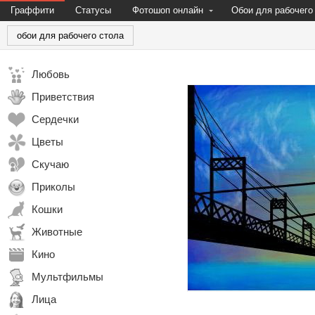
Граффити
Статусы
Фотошоп онлайн
Обои для рабочего
обои для рабочего стола
Любовь
Приветствия
Сердечки
Цветы
Скучаю
Приколы
Кошки
Животные
Кино
Мультфильмы
Лица