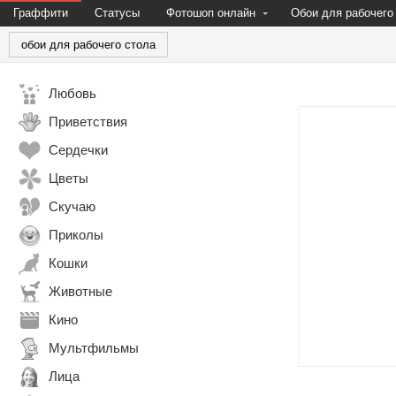
Граффити
Статусы
Фотошоп онлайн
Обои для рабочего
обои для рабочего стола
Любовь
Приветствия
Сердечки
Цветы
Скучаю
Приколы
Кошки
Животные
Кино
Мультфильмы
Лица