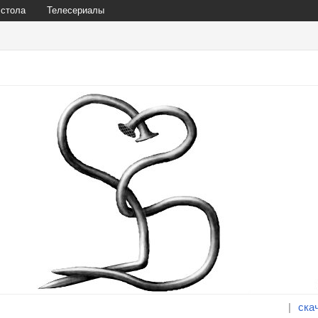
 стола
Телесериалы
|
ска