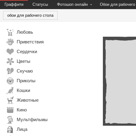
Граффити
Статусы
Фотошоп онлайн
Обои для рабочего
обои для рабочего стола
Любовь
Приветствия
Сердечки
Цветы
Скучаю
Приколы
Кошки
Животные
Кино
Мультфильмы
Лица