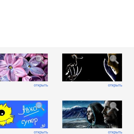
открыть
открыть
открыть
открыть