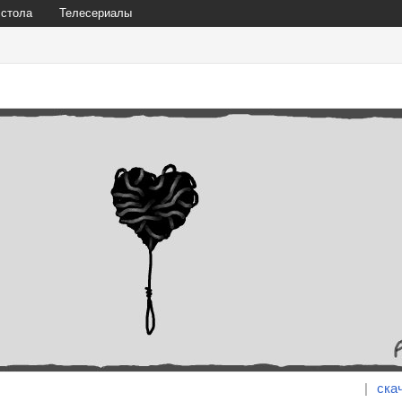
 стола
Телесериалы
|
ска