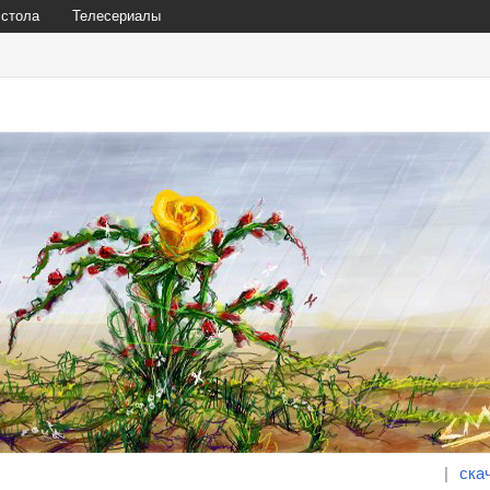
 стола
Телесериалы
|
ска