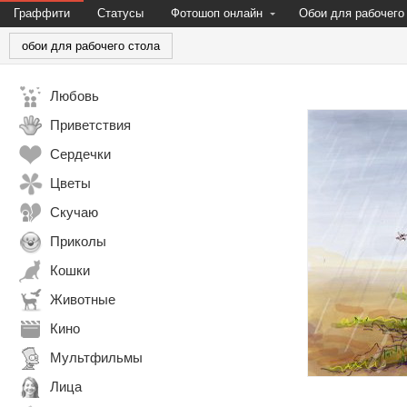
Граффити
Статусы
Фотошоп онлайн
Обои для рабочего
обои для рабочего стола
Любовь
Приветствия
Сердечки
Цветы
Скучаю
Приколы
Кошки
Животные
Кино
Мультфильмы
Лица