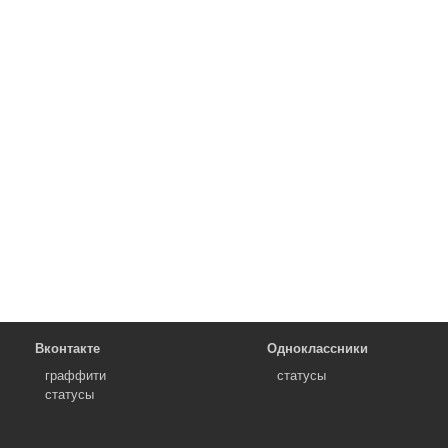
Вконтакте
Одноклассники
граффити
статусы
статусы