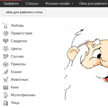
Граффити
Статусы
Фотошоп онлайн
Обои для рабочего
обои для рабочего стола
Любовь
Приветствия
Сердечки
Цветы
Скучаю
Приколы
Кошки
Животные
Кино
Мультфильмы
Лица