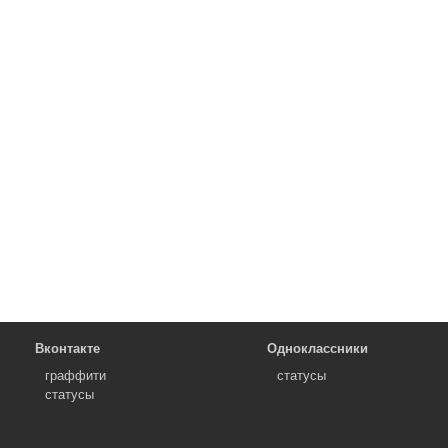
Вконтакте
Одноклассники
граффити
статусы
статусы