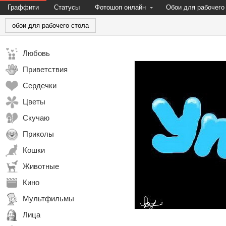
Граффити
Статусы
Фотошоп онлайн
Обои для рабочего
обои для рабочего стола
Любовь
Приветствия
Сердечки
Цветы
Скучаю
Приколы
Кошки
Животные
Кино
Мультфильмы
Лица