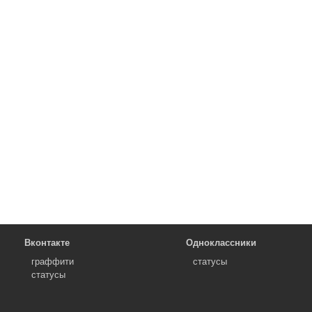
Вконтакте
Одноклассники
граффити
статусы
статусы