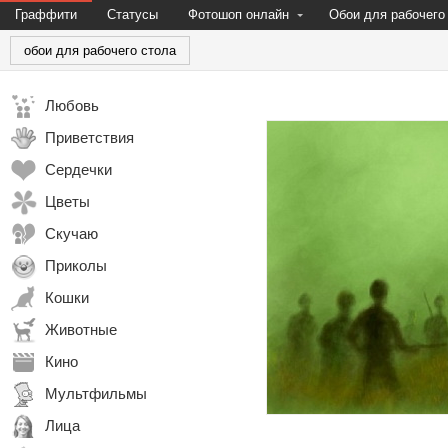
Граффити
Статусы
Фотошоп онлайн
Обои для рабочего
обои для рабочего стола
Любовь
Приветствия
Сердечки
Цветы
Скучаю
Приколы
Кошки
Животные
Кино
Мультфильмы
Лица