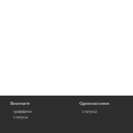
Вконтакте
Одноклассники
граффити
статусы
статусы