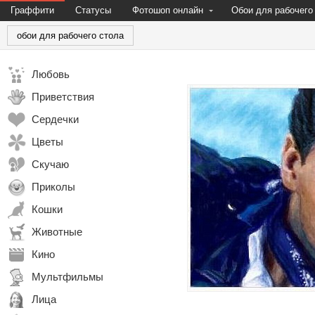
Граффити
Статусы
Фотошоп онлайн
Обои для рабочего
обои для рабочего стола
Любовь
Приветствия
Сердечки
Цветы
Скучаю
Приколы
Кошки
Животные
Кино
Мультфильмы
Лица