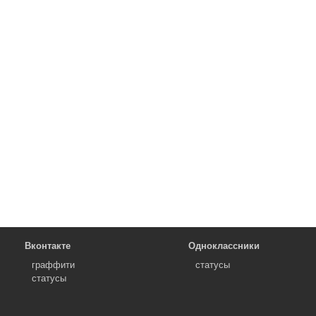
Вконтакте
Одноклассники
граффити
статусы
статусы