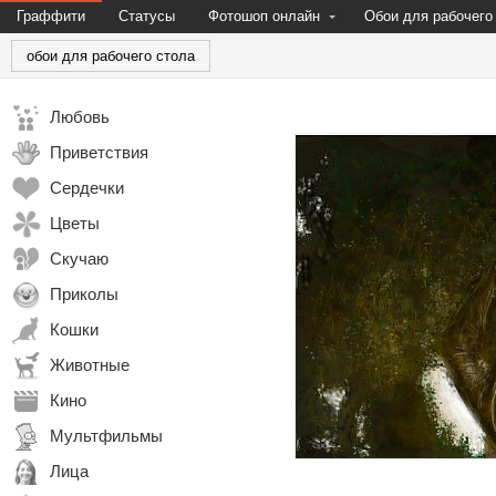
Граффити
Статусы
Фотошоп онлайн
Обои для рабочего
обои для рабочего стола
Любовь
Приветствия
Сердечки
Цветы
Скучаю
Приколы
Кошки
Животные
Кино
Мультфильмы
Лица