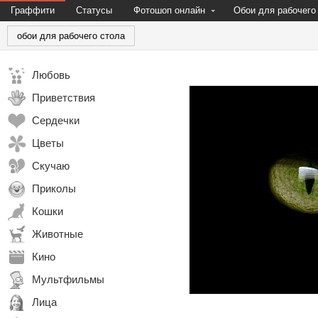
Граффити
Статусы
Фотошоп онлайн
Обои для рабочего
обои для рабочего стола
Любовь
Приветствия
Сердечки
Цветы
Скучаю
Приколы
Кошки
Животные
Кино
Мультфильмы
Лица