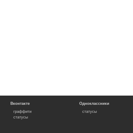
Вконтакте
Одноклассники
граффити
статусы
статусы