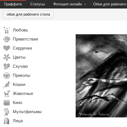
Граффити
Статусы
Фотошоп онлайн
Обои для рабочего
обои для рабочего стола
Любовь
Приветствия
Сердечки
Цветы
Скучаю
Приколы
Кошки
Животные
Кино
Мультфильмы
Лица