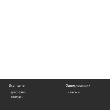
Вконтакте
Одноклассники
граффити
статусы
статусы