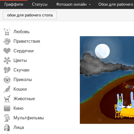
Граффити
Статусы
Фотошоп онлайн
Обои для рабочего
обои для рабочего стола
Любовь
Приветствия
Сердечки
Цветы
Скучаю
Приколы
Кошки
Животные
Кино
Мультфильмы
Лица