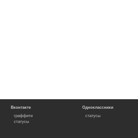
Вконтакте
Одноклассники
граффити
статусы
статусы