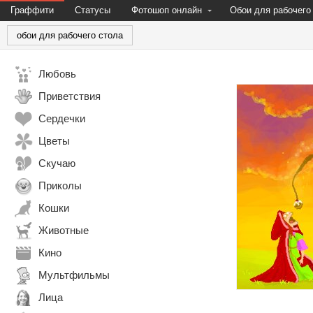
Граффити
Статусы
Фотошоп онлайн
Обои для рабочего
обои для рабочего стола
Любовь
Приветствия
Сердечки
Цветы
Скучаю
Приколы
Кошки
Животные
Кино
Мультфильмы
Лица