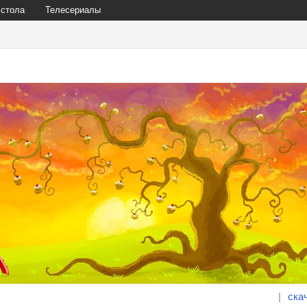
 стола
Телесериалы
|
ска