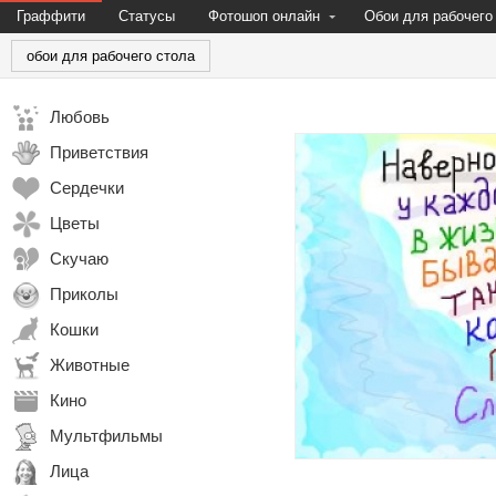
Граффити
Статусы
Фотошоп онлайн
Обои для рабочего
обои для рабочего стола
Любовь
Приветствия
Сердечки
Цветы
Скучаю
Приколы
Кошки
Животные
Кино
Мультфильмы
Лица