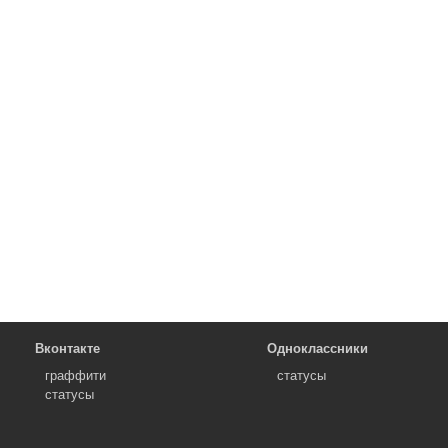
Вконтакте
Одноклассники
граффити
статусы
статусы