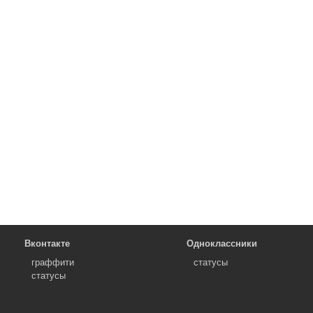
Вконтакте
Одноклассники
граффити
статусы
статусы