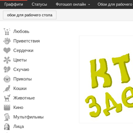
Граффити
Статусы
Фотошоп онлайн
Обои для рабочего
обои для рабочего стола
Любовь
Приветствия
Сердечки
Цветы
Скучаю
Приколы
Кошки
Животные
Кино
Мультфильмы
Лица