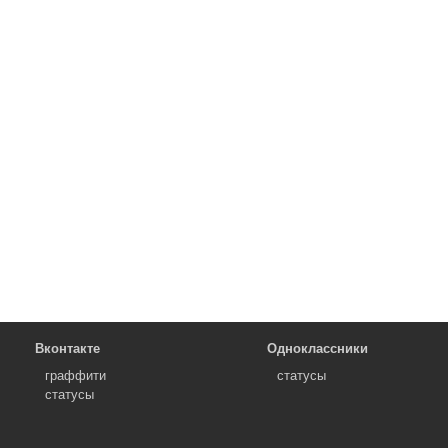
Вконтакте
Одноклассники
граффити
статусы
статусы