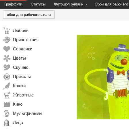
Граффити
Статусы
Фотошоп онлайн
Обои для рабочего
обои для рабочего стола
Любовь
Приветствия
Сердечки
Цветы
Скучаю
Приколы
Кошки
Животные
Кино
Мультфильмы
Лица