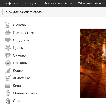
Граффити
Статусы
Фотошоп онлайн
Обои для рабочего
обои для рабочего стола
Любовь
Приветствия
Сердечки
Цветы
Скучаю
Приколы
Кошки
Животные
Кино
Мультфильмы
Лица