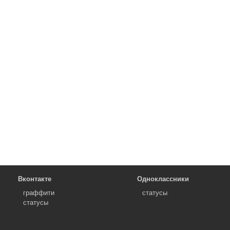
Вконтакте
Одноклассники
граффити
статусы
статусы