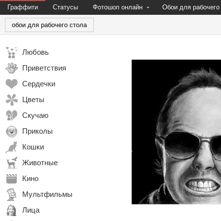
Граффити
Статусы
Фотошоп онлайн
Обои для рабочего
обои для рабочего стола
Любовь
Приветствия
Сердечки
Цветы
Скучаю
Приколы
Кошки
Животные
Кино
Мультфильмы
Лица