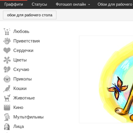
Граффити
Статусы
Фотошоп онлайн
Обои для рабочего
обои для рабочего стола
Любовь
Приветствия
Сердечки
Цветы
Скучаю
Приколы
Кошки
Животные
Кино
Мультфильмы
Лица