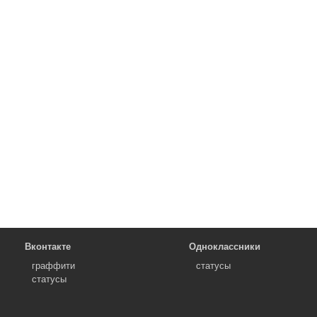
Вконтакте
Одноклассники
граффити
статусы
статусы