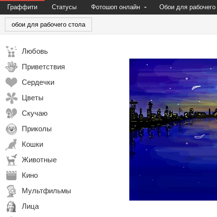
Граффити
Статусы
Фотошоп онлайн
Обои для рабочего
обои для рабочего стола
Любовь
Приветствия
Сердечки
Цветы
Скучаю
Приколы
Кошки
Животные
Кино
Мультфильмы
Лица