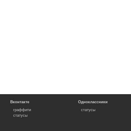
Вконтакте
Одноклассники
граффити
статусы
статусы