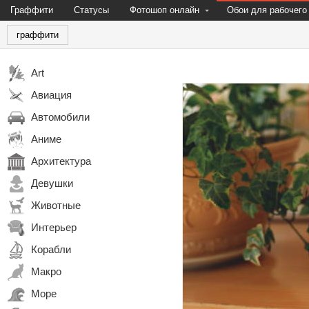
Граффити
Статусы
Фотошоп онлайн
Обои для рабочего
граффити
Art
Авиация
Автомобили
Аниме
Архитектура
Девушки
Животные
Интерьер
Корабли
Макро
Море