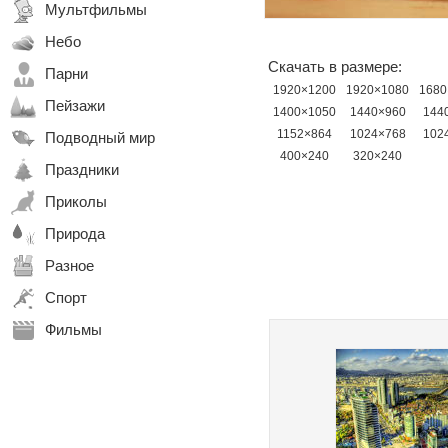
Мультфильмы
Небо
Скачать в размере:
Парни
1920×1200
1920×1080
1680
Пейзажи
1400×1050
1440×960
144
1152×864
1024×768
102
Подводный мир
400×240
320×240
Праздники
Приколы
Природа
Разное
Спорт
Фильмы