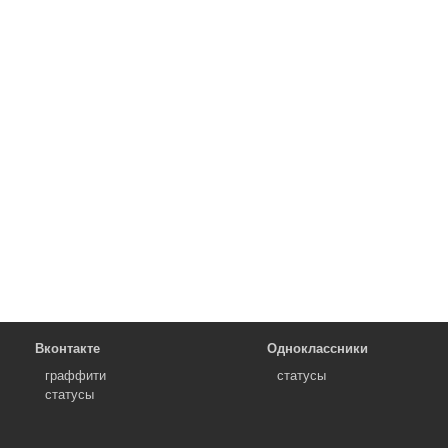
Вконтакте
Одноклассники
граффити
статусы
статусы