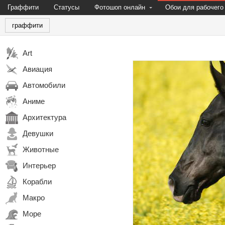
Граффити
Статусы
Фотошоп онлайн
Обои для рабочего
граффити
Art
Авиация
Автомобили
Аниме
Архитектура
Девушки
Животные
Интерьер
Корабли
Макро
Море