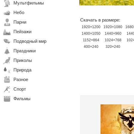
Мультфильмы
Небо
Скачать в размере:
Парни
1920×1200
1920×1080
1680
Пейзажи
1400×1050
1440×960
144
1152×864
1024×768
102
Подводный мир
400×240
320×240
Праздники
Приколы
Природа
Разное
Спорт
Фильмы