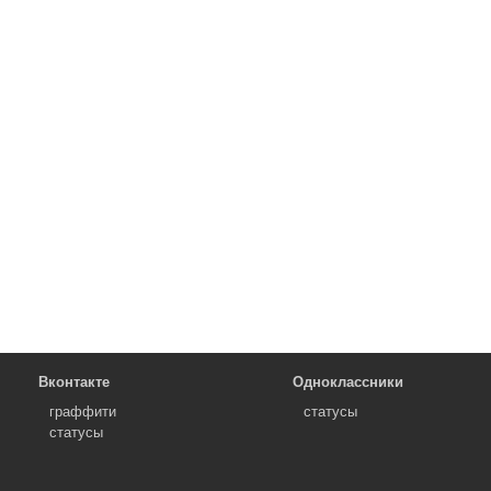
Вконтакте
Одноклассники
граффити
статусы
статусы