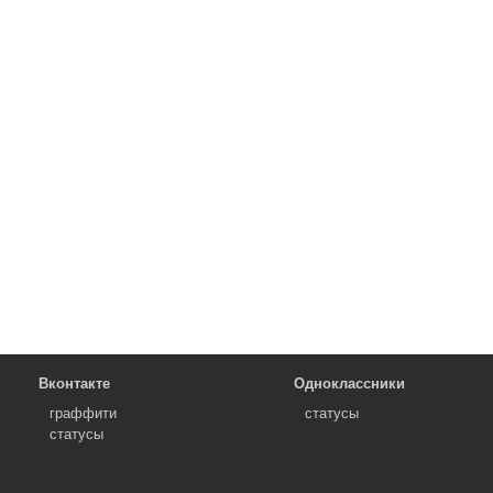
Вконтакте
Одноклассники
граффити
статусы
статусы