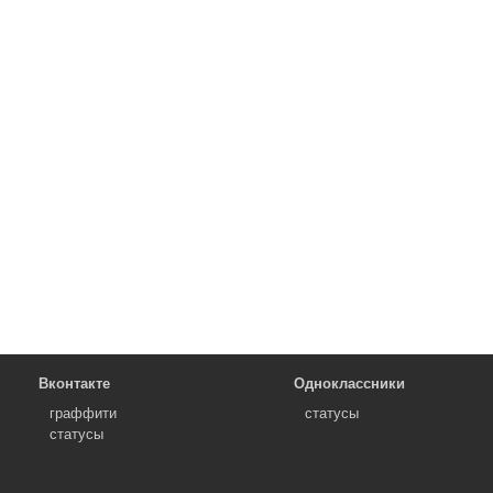
Вконтакте
Одноклассники
граффити
статусы
статусы