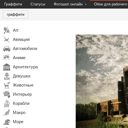
Граффити
Статусы
Фотошоп онлайн
Обои для рабочего
граффити
Art
Авиация
Автомобили
Аниме
Архитектура
Девушки
Животные
Интерьер
Корабли
Макро
Море