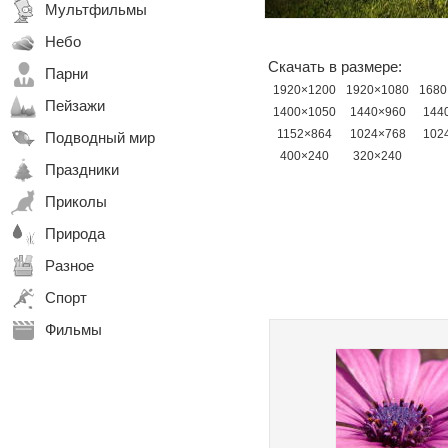
Мультфильмы
Небо
Скачать в размере:
Парни
1920×1200
1920×1080
1680
Пейзажи
1400×1050
1440×960
144
1152×864
1024×768
102
Подводный мир
400×240
320×240
Праздники
Приколы
Природа
Разное
Спорт
Фильмы