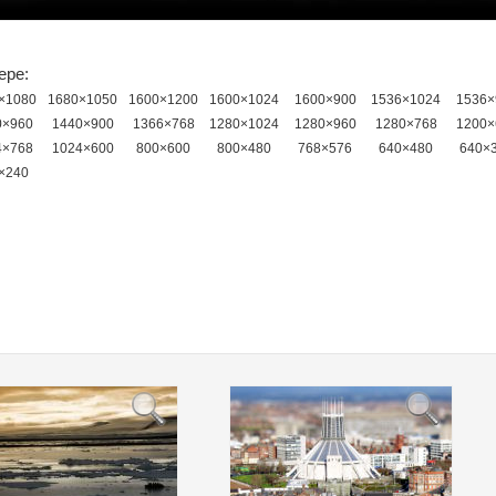
ере:
×1080
1680×1050
1600×1200
1600×1024
1600×900
1536×1024
1536×
0×960
1440×900
1366×768
1280×1024
1280×960
1280×768
1200×
4×768
1024×600
800×600
800×480
768×576
640×480
640×
×240