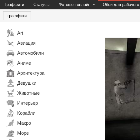
Граффити
Статусы
Фотошоп онлайн
Обои для рабочего
граффити
Art
Авиация
Автомобили
Аниме
Архитектура
Девушки
Животные
Интерьер
Корабли
Макро
Море