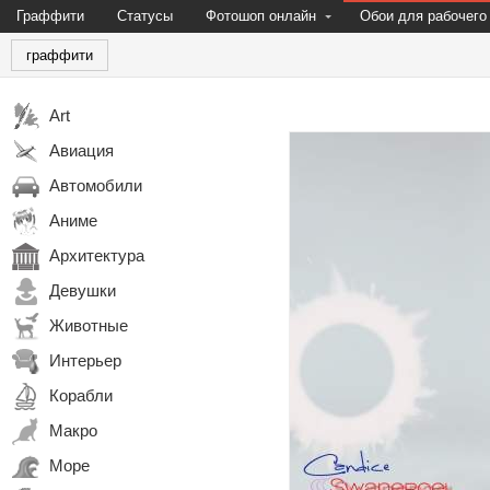
Граффити
Статусы
Фотошоп онлайн
Обои для рабочего
граффити
Art
Авиация
Автомобили
Аниме
Архитектура
Девушки
Животные
Интерьер
Корабли
Макро
Море