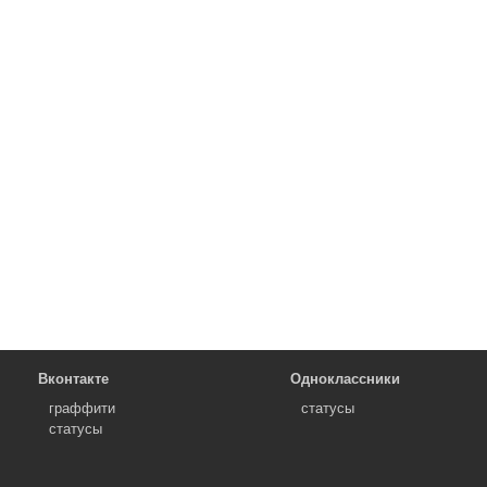
Вконтакте
Одноклассники
граффити
статусы
статусы