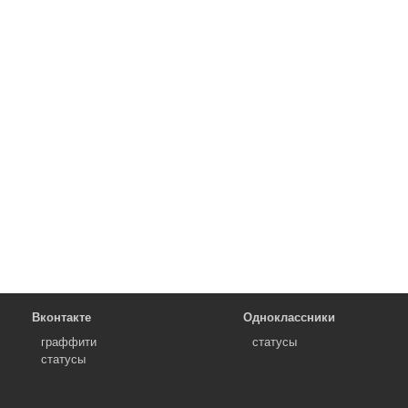
Вконтакте
Одноклассники
граффити
статусы
статусы