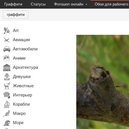
Граффити
Статусы
Фотошоп онлайн
Обои для рабочего
граффити
Art
Авиация
Автомобили
Аниме
Архитектура
Девушки
Животные
Интерьер
Корабли
Макро
Море