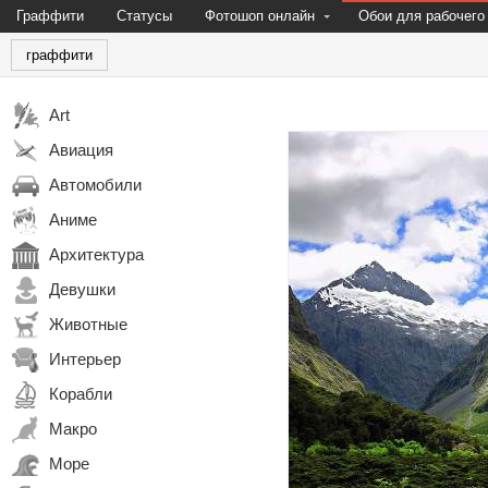
Граффити
Статусы
Фотошоп онлайн
Обои для рабочего
граффити
Art
Авиация
Автомобили
Аниме
Архитектура
Девушки
Животные
Интерьер
Корабли
Макро
Море