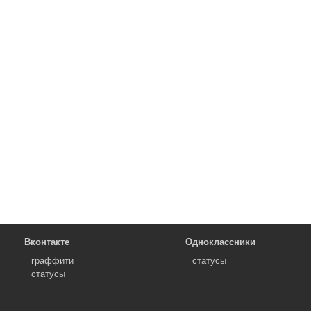
Вконтакте
Одноклассники
граффити
статусы
статусы