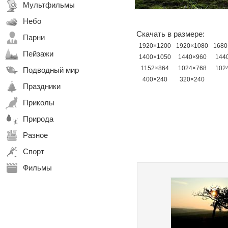
Мультфильмы
Небо
Скачать в размере:
Парни
1920×1200
1920×1080
1680
Пейзажи
1400×1050
1440×960
144
1152×864
1024×768
102
Подводный мир
400×240
320×240
Праздники
Приколы
Природа
Разное
Спорт
Фильмы