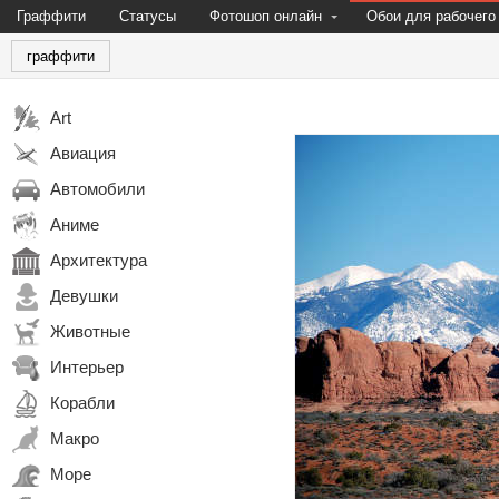
Граффити
Статусы
Фотошоп онлайн
Обои для рабочего
граффити
Art
Авиация
Автомобили
Аниме
Архитектура
Девушки
Животные
Интерьер
Корабли
Макро
Море