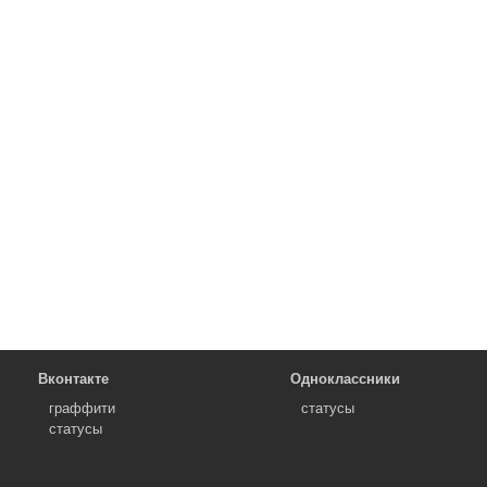
Вконтакте
Одноклассники
граффити
статусы
статусы