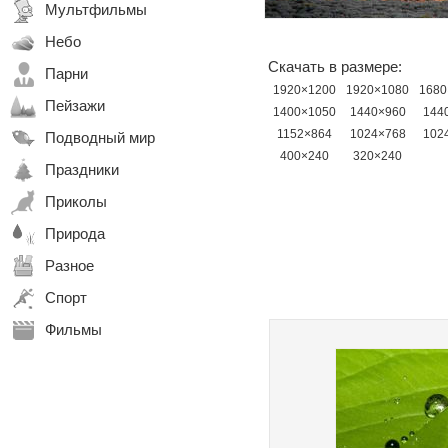
Мультфильмы
Небо
Скачать в размере:
Парни
1920×1200
1920×1080
1680
Пейзажи
1400×1050
1440×960
144
1152×864
1024×768
102
Подводный мир
400×240
320×240
Праздники
Приколы
Природа
Разное
Спорт
Фильмы