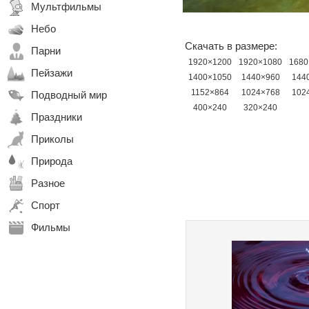
Мультфильмы
Небо
Скачать в размере:
Парни
1920×1200
1920×1080
1680
Пейзажи
1400×1050
1440×960
144
1152×864
1024×768
102
Подводный мир
400×240
320×240
Праздники
Приколы
Природа
Разное
Спорт
Фильмы