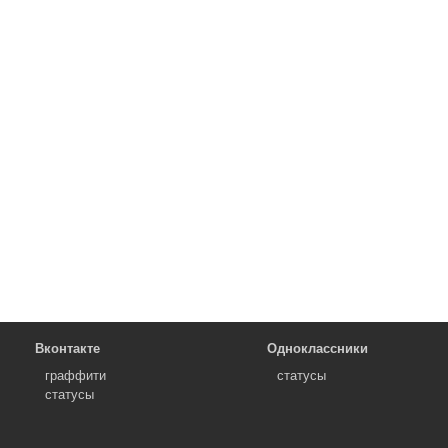
Вконтакте
Одноклассники
граффити
статусы
статусы