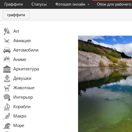
Граффити
Статусы
Фотошоп онлайн
Обои для рабочего
граффити
Art
Авиация
Автомобили
Аниме
Архитектура
Девушки
Животные
Интерьер
Корабли
Макро
Море