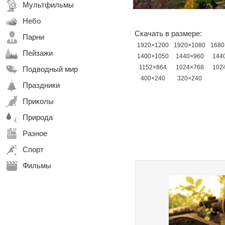
Мультфильмы
Небо
Скачать в размере:
Парни
1920×1200
1920×1080
1680
Пейзажи
1400×1050
1440×960
144
1152×864
1024×768
102
Подводный мир
400×240
320×240
Праздники
Приколы
Природа
Разное
Спорт
Фильмы