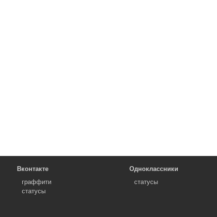
Вконтакте
Одноклассники
граффити
статусы
статусы