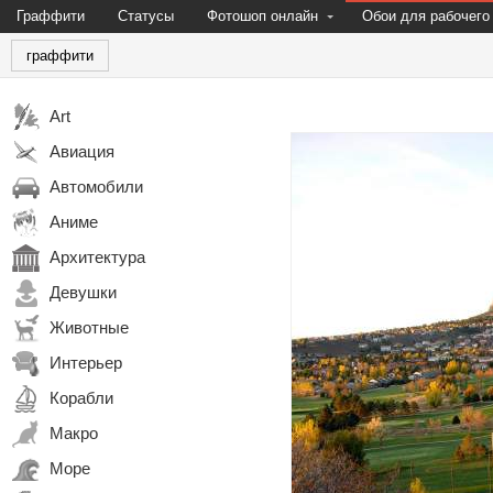
Граффити
Статусы
Фотошоп онлайн
Обои для рабочего
граффити
Art
Авиация
Автомобили
Аниме
Архитектура
Девушки
Животные
Интерьер
Корабли
Макро
Море