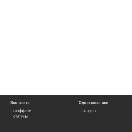
Вконтакте
Одноклассники
граффити
статусы
статусы