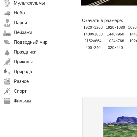
Мультфильмы
Небо
Скачать в размере:
Парни
1920×1200
1920×1080
1680
Пейзажи
1400×1050
1440×960
144
1152×864
1024×768
102
Подводный мир
400×240
320×240
Праздники
Приколы
Природа
Разное
Спорт
Фильмы