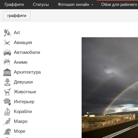
Граффити
Статусы
Фотошоп онлайн
Обои для рабочего
граффити
Art
Авиация
Автомобили
Аниме
Архитектура
Девушки
Животные
Интерьер
Корабли
Макро
Море