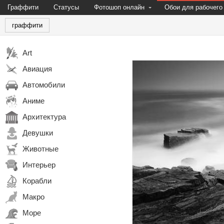
Граффити
Статусы
Фотошоп онлайн
Обои для рабочего
граффити
Art
Авиация
Автомобили
Аниме
Архитектура
Девушки
Животные
Интерьер
Корабли
Макро
Море