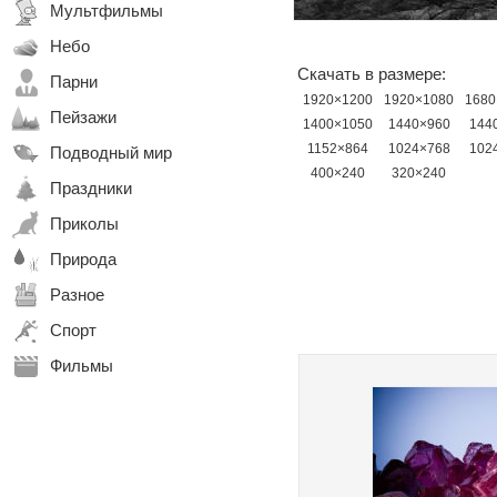
Мультфильмы
Небо
Скачать в размере:
Парни
1920×1200
1920×1080
1680
Пейзажи
1400×1050
1440×960
144
1152×864
1024×768
102
Подводный мир
400×240
320×240
Праздники
Приколы
Природа
Разное
Спорт
Фильмы