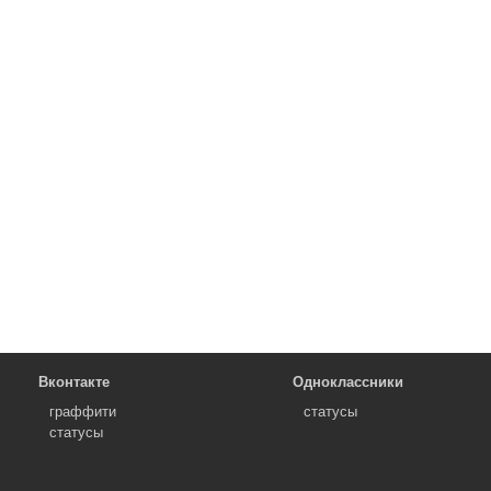
Вконтакте
Одноклассники
граффити
статусы
статусы