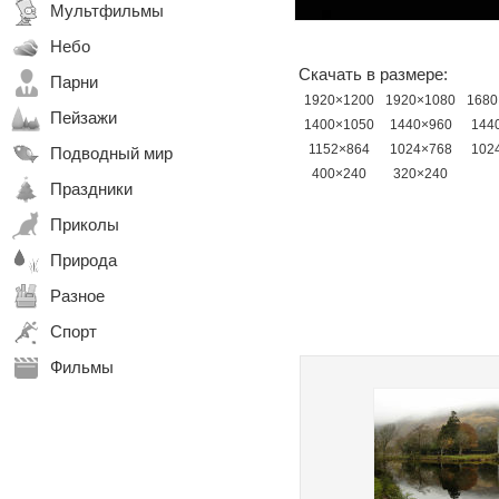
Мультфильмы
Небо
Скачать в размере:
Парни
1920×1200
1920×1080
1680
Пейзажи
1400×1050
1440×960
144
1152×864
1024×768
102
Подводный мир
400×240
320×240
Праздники
Приколы
Природа
Разное
Спорт
Фильмы