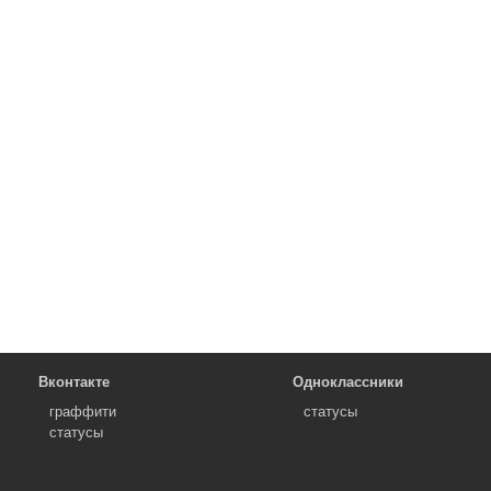
Вконтакте
Одноклассники
граффити
статусы
статусы