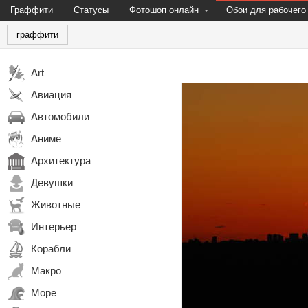
Граффити
Статусы
Фотошоп онлайн
Обои для рабочего
граффити
Art
Авиация
Автомобили
Аниме
Архитектура
Девушки
Животные
Интерьер
Корабли
Макро
Море