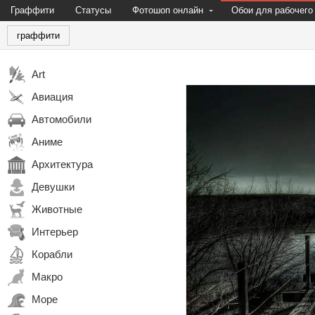
Граффити
Статусы
Фотошоп онлайн
Обои для рабочего
граффити
Art
Авиация
Автомобили
Аниме
Архитектура
Девушки
Животные
Интерьер
Корабли
Макро
Море