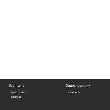
Вконтакте
Одноклассники
граффити
статусы
статусы