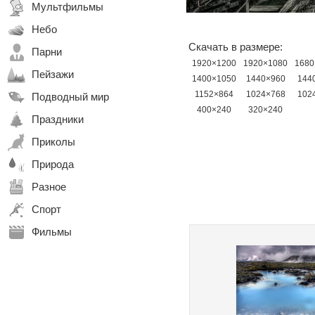
Мультфильмы
Небо
Скачать в размере:
Парни
1920×1200
1920×1080
1680
Пейзажи
1400×1050
1440×960
144
1152×864
1024×768
102
Подводный мир
400×240
320×240
Праздники
Приколы
Природа
Разное
Спорт
Фильмы