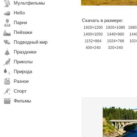
Мультфильмы
Небо
Скачать в размере:
Парни
1920×1200
1920×1080
1680
Пейзажи
1400×1050
1440×960
144
1152×864
1024×768
102
Подводный мир
400×240
320×240
Праздники
Приколы
Природа
Разное
Спорт
Фильмы