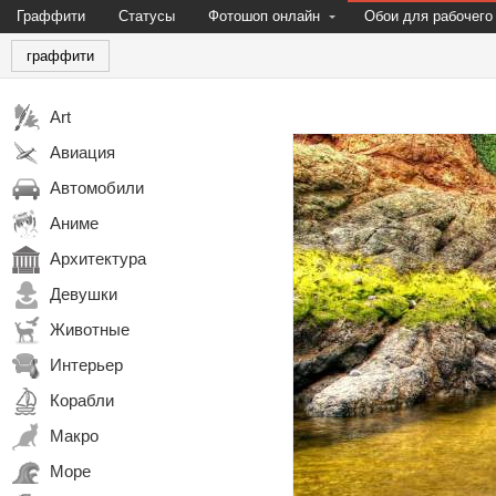
Граффити
Статусы
Фотошоп онлайн
Обои для рабочего
граффити
Art
Авиация
Автомобили
Аниме
Архитектура
Девушки
Животные
Интерьер
Корабли
Макро
Море