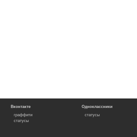
Вконтакте
Одноклассники
граффити
статусы
статусы