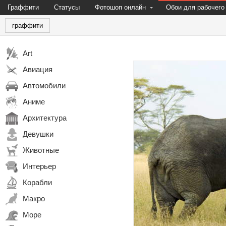
Граффити
Статусы
Фотошоп онлайн
Обои для рабочего
граффити
Art
Авиация
Автомобили
Аниме
Архитектура
Девушки
Животные
Интерьер
Корабли
Макро
Море