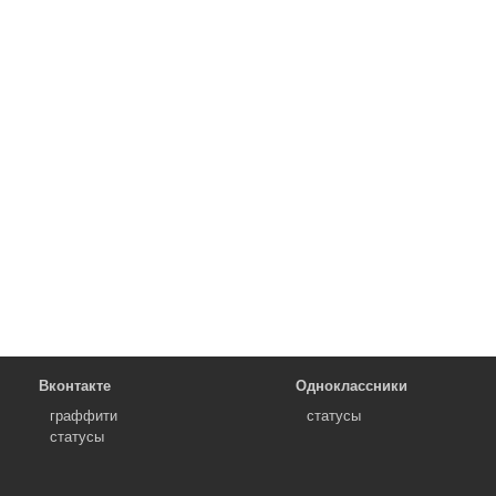
Вконтакте
Одноклассники
граффити
статусы
статусы