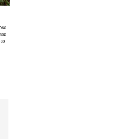
960
600
360