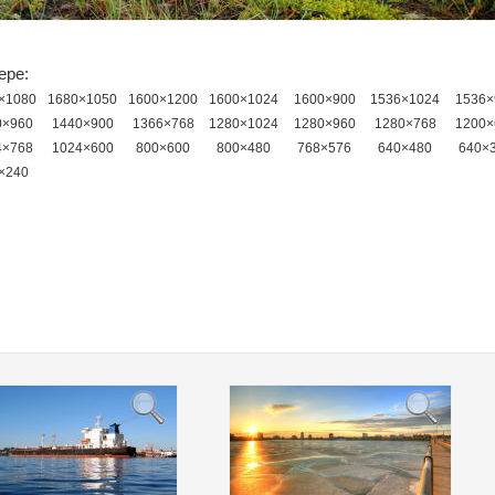
ере:
×1080
1680×1050
1600×1200
1600×1024
1600×900
1536×1024
1536×
0×960
1440×900
1366×768
1280×1024
1280×960
1280×768
1200×
4×768
1024×600
800×600
800×480
768×576
640×480
640×
×240