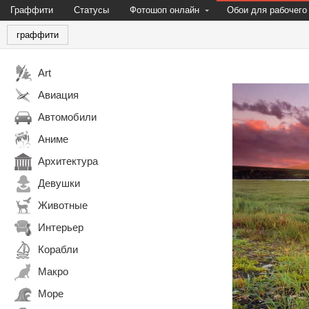
Граффити
Статусы
Фотошоп онлайн
Обои для рабочего
граффити
Art
Авиация
Автомобили
Аниме
Архитектура
Девушки
Животные
Интерьер
Корабли
Макро
Море