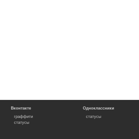
Вконтакте
Одноклассники
граффити
статусы
статусы