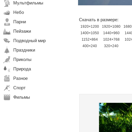
Мультфильмы
Небо
Скачать в размере:
Парни
1920×1200
1920×1080
1680
Пейзажи
1400×1050
1440×960
144
1152×864
1024×768
102
Подводный мир
400×240
320×240
Праздники
Приколы
Природа
Разное
Спорт
Фильмы