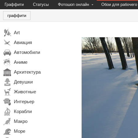
Граффити
Статусы
Фотошоп онлайн
Обои для рабочего
граффити
Art
Авиация
Автомобили
Аниме
Архитектура
Девушки
Животные
Интерьер
Корабли
Макро
Море